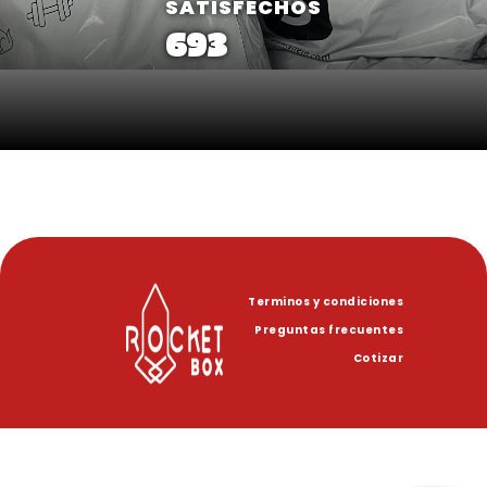
SATISFECHOS
693
Terminos y condiciones
Preguntas frecuentes
Cotizar