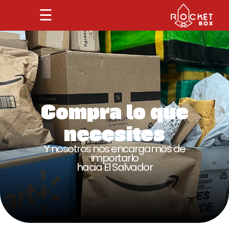
☰
Compra lo que
necesites
Y nosotros nos encargamos de
importarlo
hacia El Salvador